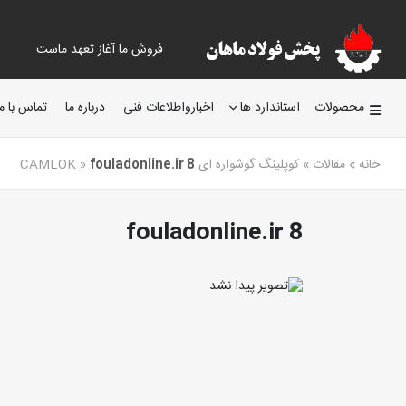
فروش ما آغاز تعهد ماست
محصولات
استاندارد ها
اخبارواطلاعات فنی
درباره ما
تماس با ما
خانه
»
مقالات
»
کوپلینگ گوشواره ای CAMLOK
fouladonline.ir 8
»
fouladonline.ir 8