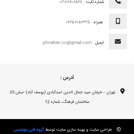
pfmahan.co@g
درس :
تهران – خیابان سید جمال الدین اسدآبادی (یوسف آباد) -نبش 35
هنگ، شماره 12
سازی سایت توسط
گروه فنی مهندسی