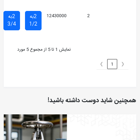
12430000
2به
2به
2به
2به
2به
1/2
1/4
1
3/4
1/2
1
1
نمایش 1 تا 5 از مجموع 5 مورد
ته باشید!