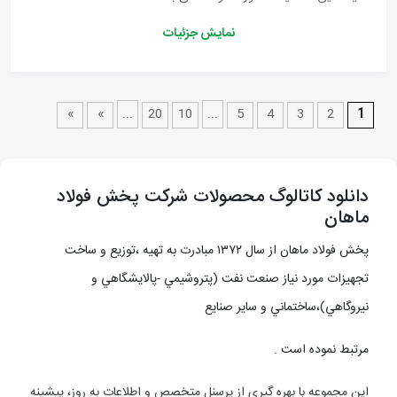
نمایش جزئیات
»
»
...
20
10
...
5
4
3
2
1
دانلود کاتالوگ محصولات شرکت پخش فولاد
ماهان
پخش فولاد ماهان از سال ۱۳۷۲ مبادرت به تهيه ،توزيع و ساخت
تجهيزات مورد نياز صنعت نفت (پتروشيمي -پالايشگاهي و
نيروگاهي)،ساختماني و ساير صنايع
مرتبط نموده است .
اين مجموعه با بهره گيري از پرسنل متخصص و اطلاعات به روز، پيشينه