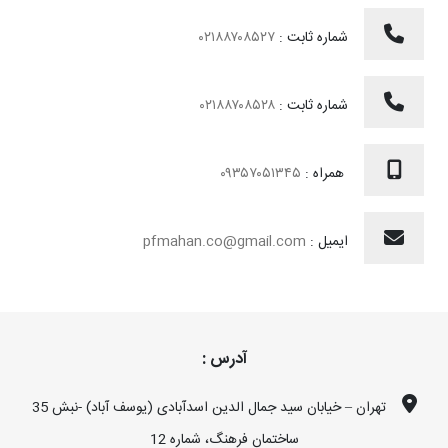
– تولید انواع سینی کابل و اتصالات مربوطه
شماره ثابت :
۰۲۱۸۸۷۰۸۵۲۷
– ریخته گری، تراشکاری، فورج شامل
شماره ثابت :
۰۲۱۸۸۷۰۸۵۲۸
– تامین متریال اطفاء حریق شامل
– تامین ابزار آلات مصرفی کارگاهی شامل
همراه :
۰۹۳۵۷۰۵۱۳۴۵
– پیچ و مهره و بست
ایمیل :
pfmahan.co@gmail.com
– آهن آلات
– ابزار دقیق
– سایر اقلام
آدرس :
برای دانلود کاتالوگ های محصولات شرکت پخش فولاد ماهان میتوانید
تهران – خیابان سید جمال الدین اسدآبادی (یوسف آباد) -نبش 35
به سایت www.fouladonline.ir
ساختمان فرهنگ، شماره 12