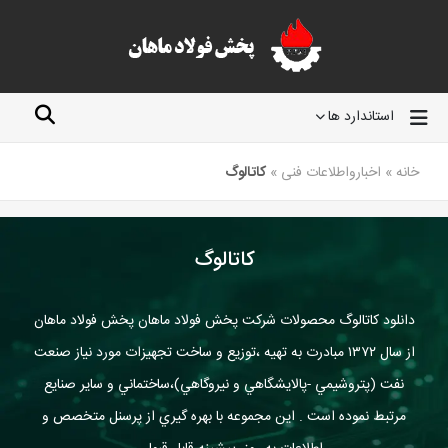
استاندارد ها
خانه
»
اخبارواطلاعات فنی
»
کاتالوگ
کاتالوگ
دانلود کاتالوگ محصولات شرکت پخش فولاد ماهان پخش فولاد ماهان
از سال ۱۳۷۲ مبادرت به تهيه ،توزيع و ساخت تجهيزات مورد نياز صنعت
نفت (پتروشيمي -پالايشگاهي و نيروگاهي)،ساختماني و ساير صنايع
مرتبط نموده است . اين مجموعه با بهره گيري از پرسنل متخصص و