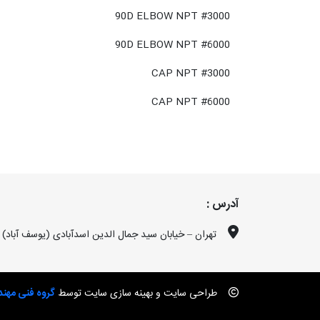
90D ELBOW NPT #3000
90D ELBOW NPT #6000
CAP NPT #3000
CAP NPT #6000
آدرس :
تهران – خیابان سید جمال الدین اسدآبادی (یوسف آباد) -نبش 35 ساختمان فرهنگ، 
طراحی سایت و بهینه سازی سایت توسط
گروه فنی مهن