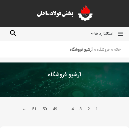
استاندارد ها
خانه
»
فروشگاه
»
آرشیو فروشگاه
آرشیو فروشگاه
←
51
50
49
…
4
3
2
1