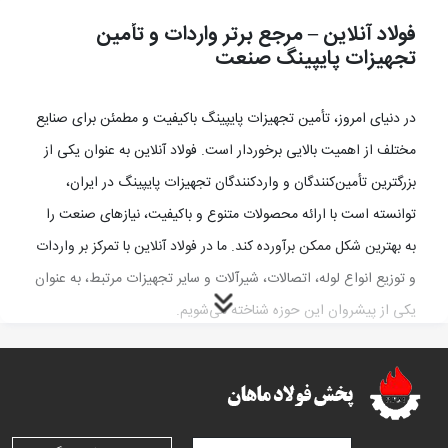
فولاد آنلاین – مرجع برتر واردات و تأمین
تجهیزات پایپینگ صنعت
در دنیای امروز، تأمین تجهیزات پایپینگ باکیفیت و مطمئن برای صنایع
مختلف از اهمیت بالایی برخوردار است. فولاد آنلاین به عنوان یکی از
بزرگترین تأمین‌کنندگان و واردکنندگان تجهیزات پایپینگ در ایران،
توانسته است با ارائه محصولات متنوع و باکیفیت، نیازهای صنعت را
به بهترین شکل ممکن برآورده کند. ما در فولاد آنلاین با تمرکز بر واردات
و توزیع انواع لوله، اتصالات، شیرآلات و سایر تجهیزات مرتبط، به عنوان
یکی از پیشروان این حوزه شناخته می‌شویم.
تجهیزات پایپینگ شامل چه مواردی می‌شود؟
تجهیزات پایپینگ، طیف وسیعی از محصولات مورد نیاز برای انتقال و
جابجایی سیالات در سیستم‌های مختلف را شامل می‌شود. این تجهیزات