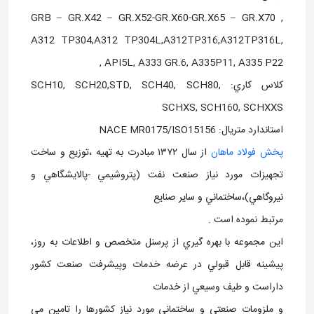
GRB – GR.X42 – GR.X52-GR.X60-GR.X65 – GR.X70 ,
A312 TP304,A312 TP304L,A312TP316,A312TP316L,
API5L, A333 GR.6, A335P11, A335 P22 ,
کلاس کاري: SCH10, SCH20,STD, SCH40, SCH80,
SCHXS, SCH160, SCHXXS
استاندارد متريال: NACE MR0175/ISO15156
پخش فولاد ماهان
از سال ۱۳۷۲ مبادرت به تهيه ،توزيع و ساخت
تجهيزات مورد نياز صنعت نفت (پتروشيمي -پالايشگاهي و
نيروگاهي)،ساختماني و ساير صنايع
مرتبط نموده است .
اين مجموعه با بهره گيري از پرسنل متخصص و اطلاعات به روز،
پيشينه قابل قبولي در عرضه خدمات وپيشرفت صنعت كشور
داراست و طيف وسيعي از خدمات
و ملزومات صنعتي و ساختماني مورد نياز كشورها را تامين مي