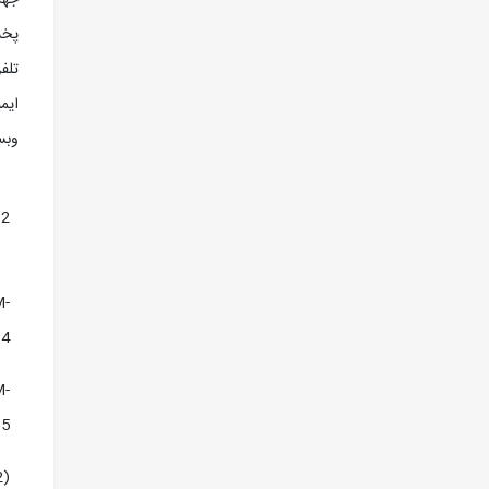
جهت د
پخش
تلف
ايم
وبس
12
M-
14
M-
15
2)