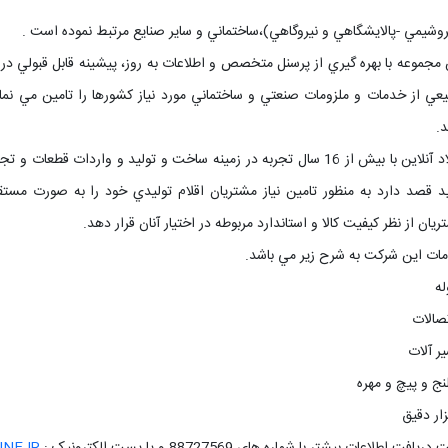
روشيمي -پالايشگاهي و نيروگاهي)،ساختماني و ساير صنايع مرتبط نموده است .
 مجموعه با بهره گيري از پرسنل متخصص و اطلاعات به روز، پيشينه قابل قبول
عي از خدمات و ملزومات صنعتي و ساختماني مورد نياز کشورها را تامين مي نمايد
د.
فولاد آنلاین با بيش از 16 سال تجربه در زمينه ساخت و توليد و واردا
د قصد دارد به منظور تامين نياز مشتريان اقلام توليدي خود را به صورت مس
يان از نظر کيفيت کالا و استاندارد مربوطه در اختيار آنان قرار دهد.
ات اين شرکت به شرح زير مي باشد.
له
تصالات
ير آلات
لنج و پيچ و مهره
زار دقيق