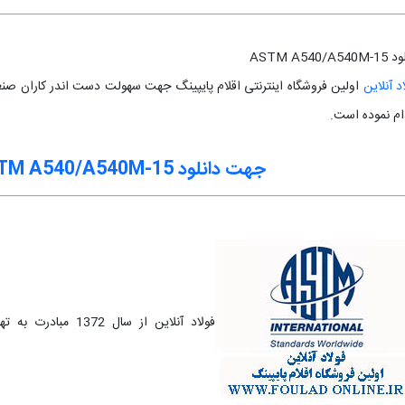
ASTM A540/A54
د آنلاین
ام نموده است.
جهت دانلود ASTM A540/A540M-15
فولاد آنلاین از سا