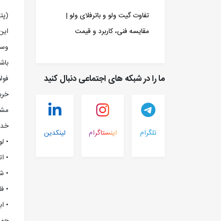
(پت
تفاوت گیت ولو و باترفلای ولو |
اين
مقایسه فنی، کاربرد و قیمت
وسي
باش
ما را در شبکه های اجتماعی دنبال کنید
خري
مشتر
خدم
تلگرام
اینستاگرام
لینکدین
• لو
• ا
• ش
• ف
• اب