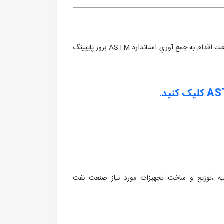
اولین فروشگاه اینترنتی اقلام پایپینگ جهت سهولت دست اندر کاران صنعت اقدام به جمع آوري استاندارد ASTM بروز پايپينگ
کلیک کنید.
ل 1372 مبادرت به تهيه ،توزيع و ساخت تجهيزات مورد نياز صنعت نفت