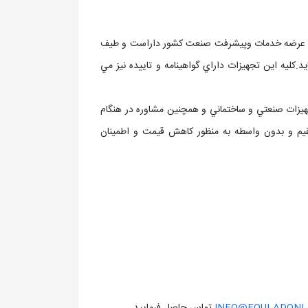
ي در عرضه خدمات وپيشرفت صنعت کشور داراست و طيف
.کليه اين تجهيزات داراي گواهينامه و تاييده نيز مي
ت قطعات و تجهيزات صنعتي و ساختماني و همچنين مشاوره در هنگام
تقيم و بدون واسطه به منظور کاهش قيمت و اطمينان