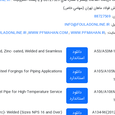
ريافت اطلاعات بيشتر با شماره هاي 88727569 و يا پست الکترونيک :
NE.IR
 فولاد ماهان تهران (سهامي خاص)
ن:
88727569
يل:
INFO@FOULADONLINE.IR
ايت: ;
WWW.PFMAHAN.IR
;
WWW.PFMAHAN.COM
;
LADONLINE.IR
ed, Zinc- oated, Welded and Seamless
A53/A53M-
دانلود
استاندارد
teel Forgings for Piping Applications
A105/A105
دانلود
استاندارد
l Pipe for High-Temperature Service
A106/A106
دانلود
استاندارد
(Arc)- Welded (Sizes NPS 16 and Over)
A134-96(201
دانلود