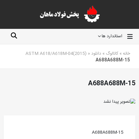
استاندارد ها
خانه
»
کاتالوگ
»
دانلود ASTM A618/A618M-04(2015)
»
A688A688M-15
A688A688M-15
A688A688M-15