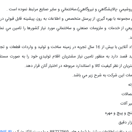
روشيمي -پالايشگاهي و نيروگاهي)،ساختماني و ساير صنايع مرتبط نموده است .
 مجموعه با بهره گيري از پرسنل متخصص و اطلاعات به روز، پيشينه قابل قبول
عي از خدمات و ملزومات صنعتي و ساختماني مورد نياز کشورها را تامين مي نمايد
د.
فولاد آنلاین با بيش از 16 سال تجربه در زمينه ساخت و توليد و واردا
د قصد دارد به منظور تامين نياز مشتريان اقلام توليدي خود را به صورت مس
يان از نظر کيفيت کالا و استاندارد مربوطه در اختيار آنان قرار دهد.
ات اين شرکت به شرح زير مي باشد.
له
تصالات
ير آلات
لنج و پيچ و مهره
زار دقيق