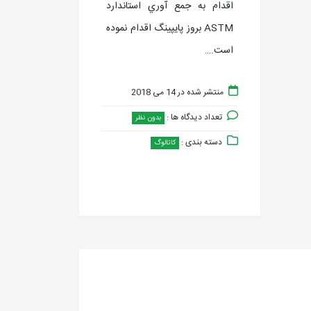
اقدام به جمع آوري استاندارد
ASTM بروز پايپينگ اقدام نموده
است.…
منتشر شده در 14 می 2018
تعداد دیدگاه ها :
بدون نظر
دسته بندی :
کاتالوگ