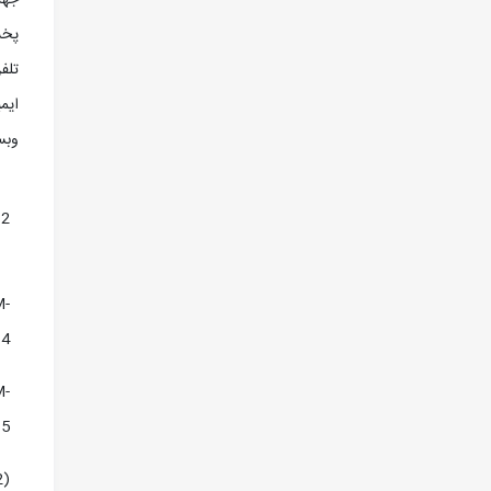
جهت د
پخش
تلف
ايم
وبس
12
M-
14
M-
15
2)