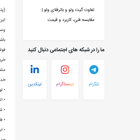
(پت
تفاوت گیت ولو و باترفلای ولو |
اين
مقایسه فنی، کاربرد و قیمت
وسي
باش
ما را در شبکه های اجتماعی دنبال کنید
خري
مشتر
خدم
تلگرام
اینستاگرام
لینکدین
• لو
• ا
• ش
• ف
• اب