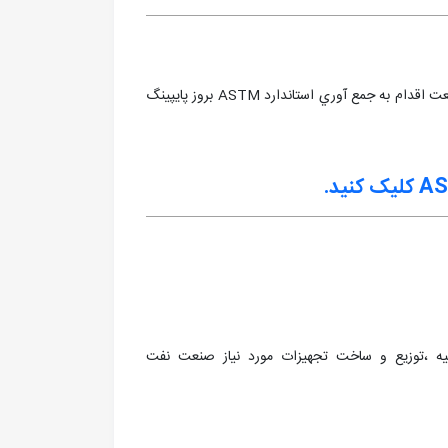
اولین فروشگاه اینترنتی اقلام پایپینگ جهت سهولت دست اندر کاران صنعت اقدام به جمع آوري استاندارد ASTM بروز پايپينگ
کلیک کنید.
ل 1372 مبادرت به تهيه ،توزيع و ساخت تجهيزات مورد نياز صنعت نفت