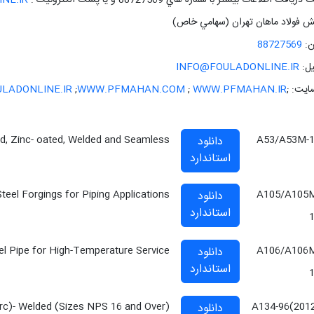
ريافت اطلاعات بيشتر با شماره هاي 88727569 و يا پست الکترونيک :
NE.IR
 فولاد ماهان تهران (سهامي خاص)
ن:
88727569
يل:
INFO@FOULADONLINE.IR
ايت: ;
WWW.PFMAHAN.IR
;
WWW.PFMAHAN.COM
;
LADONLINE.IR
ed, Zinc- oated, Welded and Seamless
A53/A53M-
دانلود
استاندارد
teel Forgings for Piping Applications
A105/A105
دانلود
استاندارد
l Pipe for High-Temperature Service
A106/A106
دانلود
استاندارد
(Arc)- Welded (Sizes NPS 16 and Over)
A134-96(201
دانلود