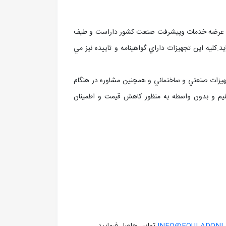
ي در عرضه خدمات وپيشرفت صنعت کشور داراست و طيف
.کليه اين تجهيزات داراي گواهينامه و تاييده نيز مي
ت قطعات و تجهيزات صنعتي و ساختماني و همچنين مشاوره در هنگام
تقيم و بدون واسطه به منظور کاهش قيمت و اطمينان