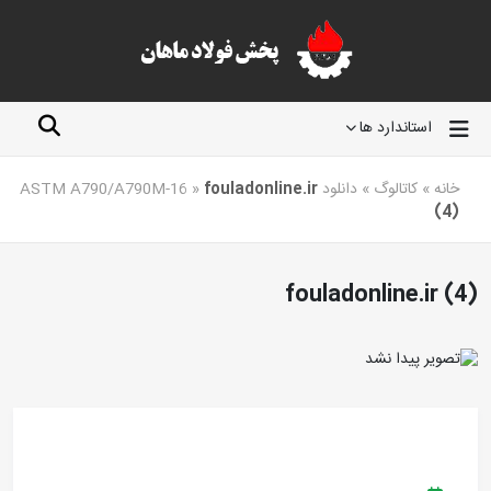
استاندارد ها
خانه
»
کاتالوگ
»
دانلود ASTM A790/A790M-16
fouladonline.ir
»
(4)
fouladonline.ir (4)