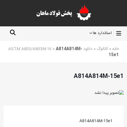
استاندارد ها
خانه
»
کاتالوگ
»
دانلود ASTM A803/A803M-16
A814A814M-
»
15e1
A814A814M-15e1
A814A814M-15e1