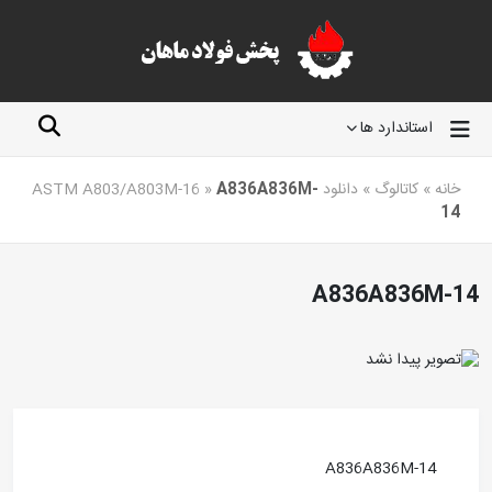
استاندارد ها
خانه
»
کاتالوگ
»
دانلود ASTM A803/A803M-16
A836A836M-
»
14
A836A836M-14
A836A836M-14