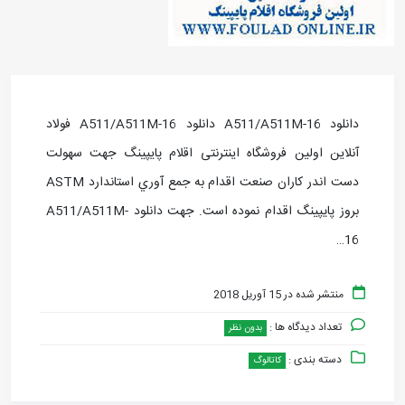
دانلود A511/A511M-16 دانلود A511/A511M-16 فولاد
آنلاین اولین فروشگاه اینترنتی اقلام پایپینگ جهت سهولت
دست اندر کاران صنعت اقدام به جمع آوري استاندارد ASTM
بروز پايپينگ اقدام نموده است. جهت دانلود A511/A511M-
16…
منتشر شده در 15 آوریل 2018
تعداد دیدگاه ها :
بدون نظر
دسته بندی :
کاتالوگ