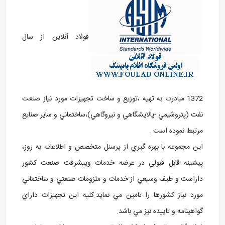
فولاد آنلاین از سال
1372 مبادرت به تهيه ،توزيع و ساخت تجهيزات مورد نياز صنعت
نفت (پتروشيمي -پالايشگاهي و نيروگاهي)،ساختماني و ساير صنايع
مرتبط نموده است .
اين مجموعه با بهره گيري از پرسنل متخصص و اطلاعات به روز،
پيشينه قابل قبولي در عرضه خدمات وپيشرفت صنعت کشور
داراست و طيف وسيعي از خدمات و ملزومات صنعتي و ساختماني
مورد نياز کشورها را تامين مي نمايد.کليه اين تجهيزات داراي
گواهينامه و تاييده نيز مي باشد.