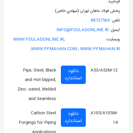
فرماييد.
پخش فولاد ماهان تهران (سهامي خاص)
تلفن:
88727569
ايميل:
INFO@FOULADONLINE.IR
وبسايت: ;
WWW.FOULADONLINE.IR
;
WWW.PFMAHAN.COM
;
WWW.PFMAHAN.IR
Pipe, Steel, Black
A53/A53M-12
دانلود
استاندارد
and Hot-Dipped,
Zinc- oated, Welded
and Seamless
Carbon Steel
A105/A105M-
دانلود
استاندارد
Forgings for Piping
14
Applications