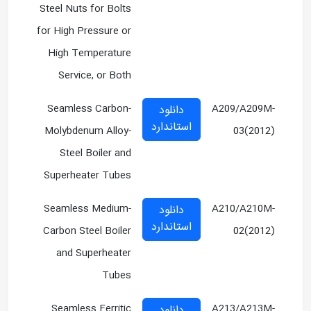
Steel Nuts for Bolts
for High Pressure or
High Temperature
Service, or Both
Seamless Carbon-
A209/A209M-
دانلود
استاندارد
Molybdenum Alloy-
03(2012)
Steel Boiler and
Superheater Tubes
Seamless Medium-
A210/A210M-
دانلود
استاندارد
Carbon Steel Boiler
02(2012)
and Superheater
Tubes
Seamless Ferritic
A213/A213M-
دانلود