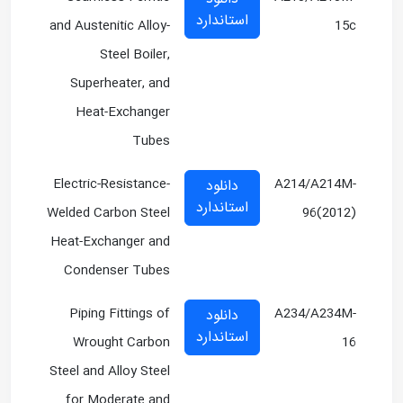
استاندارد
and Austenitic Alloy-
15c
Steel Boiler,
Superheater, and
Heat-Exchanger
Tubes
Electric-Resistance-
A214/A214M-
دانلود
استاندارد
Welded Carbon Steel
96(2012)
Heat-Exchanger and
Condenser Tubes
Piping Fittings of
A234/A234M-
دانلود
استاندارد
Wrought Carbon
16
Steel and Alloy Steel
for Moderate and