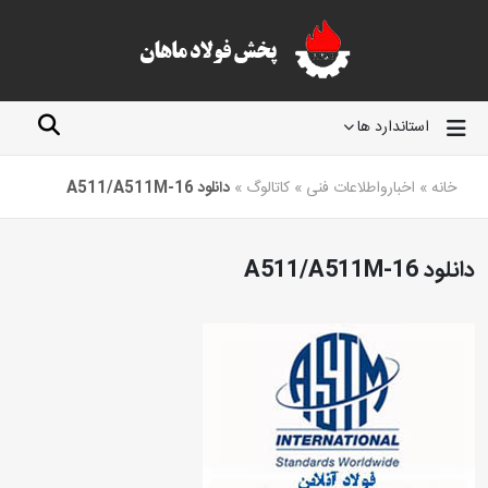
استاندارد ها
خانه
»
اخبارواطلاعات فنی
»
کاتالوگ
»
دانلود A511/A511M-16
دانلود A511/A511M-16