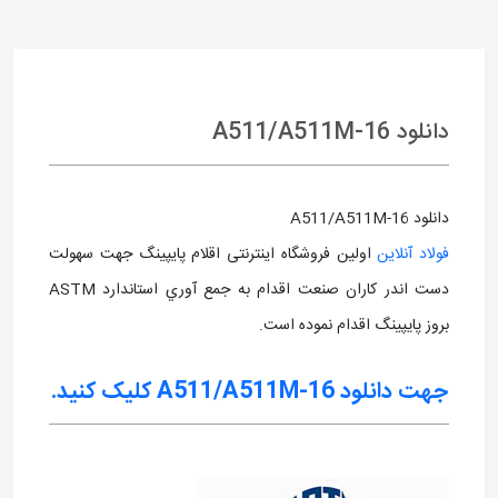
دانلود A511/A511M-16
دانلود A511/A511M-16
فولاد آنلاین
اولین فروشگاه اینترنتی اقلام پایپینگ جهت سهولت
دست اندر کاران صنعت اقدام به جمع آوري استاندارد ASTM
بروز پايپينگ اقدام نموده است.
جهت دانلود A511/A511M-16
کلیک کنید.