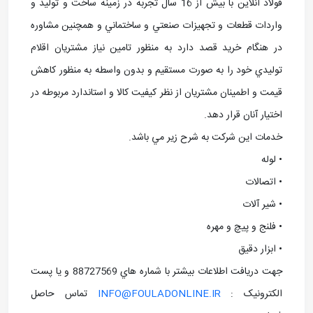
فولاد آنلاین با بيش از 16 سال تجربه در زمينه ساخت و توليد و
واردات قطعات و تجهيزات صنعتي و ساختماني و همچنين مشاوره
در هنگام خريد قصد دارد به منظور تامين نياز مشتريان اقلام
توليدي خود را به صورت مستقيم و بدون واسطه به منظور کاهش
قيمت و اطمينان مشتريان از نظر کيفيت کالا و استاندارد مربوطه در
اختيار آنان قرار دهد.
خدمات اين شرکت به شرح زير مي باشد.
• لوله
• اتصالات
• شير آلات
• فلنج و پيچ و مهره
• ابزار دقيق
جهت دريافت اطلاعات بيشتر با شماره هاي 88727569 و يا پست
الکترونيک :
INFO@FOULADONLINE.IR
تماس حاصل