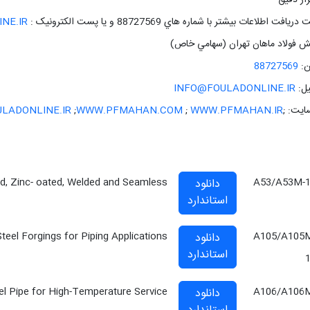
زار دقيق
ريافت اطلاعات بيشتر با شماره هاي 88727569 و يا پست الکترونيک :
NE.IR
 فولاد ماهان تهران (سهامي خاص)
ن:
88727569
يل:
INFO@FOULADONLINE.IR
ايت: ;
WWW.PFMAHAN.IR
;
WWW.PFMAHAN.COM
;
LADONLINE.IR
ed, Zinc- oated, Welded and Seamless
A53/A53M-
دانلود
استاندارد
teel Forgings for Piping Applications
A105/A105
دانلود
استاندارد
l Pipe for High-Temperature Service
A106/A106
دانلود