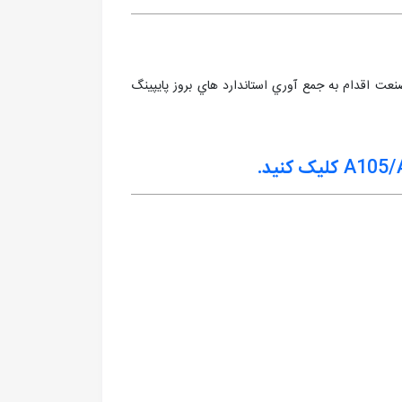
عت اقدام به جمع آوري استاندارد هاي بروز پايپينگ
کلیک کنید.