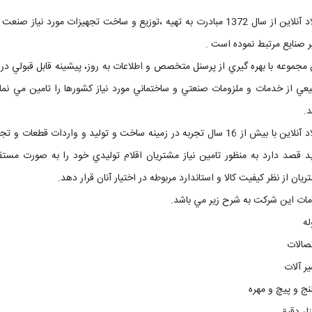
فولاد آنلاین از سال 1372 مبادرت به تهيه ،توزيع و ساخت تجهيزات مور
ر صنايع مرتبط نموده است .
 مجموعه با بهره گيري از پرسنل متخصص و اطلاعات به روز، پيشينه قابل قبول
عي از خدمات و ملزومات صنعتي و ساختماني مورد نياز کشورها را تامين مي نمايد
د.
فولاد آنلاین با بيش از 16 سال تجربه در زمينه ساخت و توليد و واردا
د قصد دارد به منظور تامين نياز مشتريان اقلام توليدي خود را به صورت مس
يان از نظر کيفيت کالا و استاندارد مربوطه در اختيار آنان قرار دهد.
ات اين شرکت به شرح زير مي باشد.
له
تصالات
ير آلات
لنج و پيچ و مهره