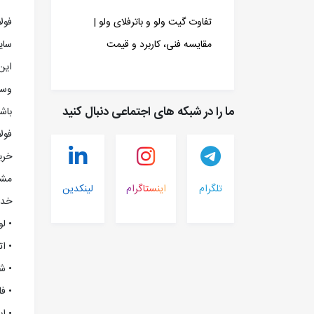
تفاوت گیت ولو و باترفلای ولو |
ساي
مقایسه فنی، کاربرد و قیمت
اين
وسي
ما را در شبکه های اجتماعی دنبال کنید
باش
خري
مشتر
تلگرام
اینستاگرام
لینکدین
خدم
• لو
• ا
• ش
• ف