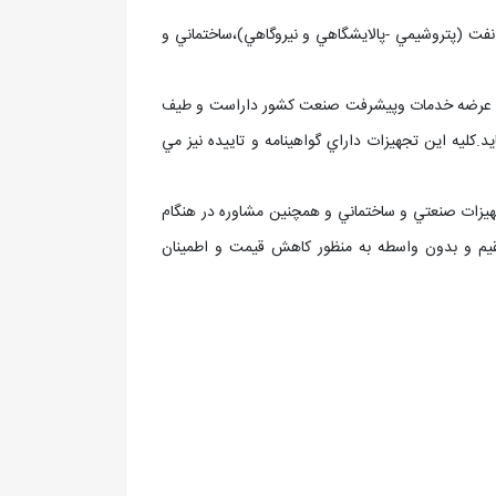
د نياز صنعت نفت (پتروشيمي -پالايشگاهي و نيروگاهي)،ساختماني و
ي در عرضه خدمات وپيشرفت صنعت کشور داراست و طيف
.کليه اين تجهيزات داراي گواهينامه و تاييده نيز مي
ت قطعات و تجهيزات صنعتي و ساختماني و همچنين مشاوره در هنگام
تقيم و بدون واسطه به منظور کاهش قيمت و اطمينان