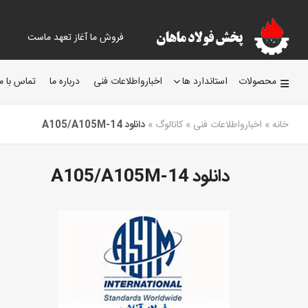
فروش ما آغاز تعهد ماست
محصولات
استاندارد ها
اخبارواطلاعات فنی
درباره ما
تماس با ما
خانه
»
اخبارواطلاعات فنی
»
کاتالوگ
»
دانلود A105/A105M-14
دانلود A105/A105M-14