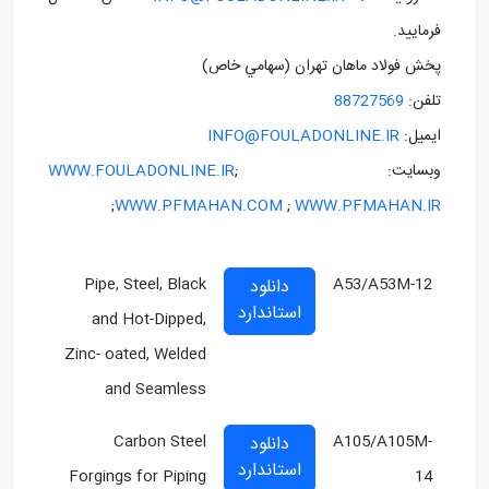
فرماييد.
پخش فولاد ماهان تهران (سهامي خاص)
تلفن:
88727569
ايميل:
INFO@FOULADONLINE.IR
وبسايت: ;
WWW.FOULADONLINE.IR
;
WWW.PFMAHAN.COM
;
WWW.PFMAHAN.IR
Pipe, Steel, Black
A53/A53M-12
دانلود
استاندارد
and Hot-Dipped,
Zinc- oated, Welded
and Seamless
Carbon Steel
A105/A105M-
دانلود
استاندارد
Forgings for Piping
14