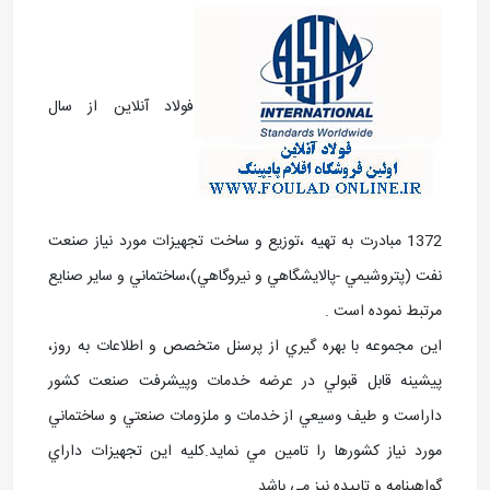
فولاد آنلاین از سال
1372 مبادرت به تهيه ،توزيع و ساخت تجهيزات مورد نياز صنعت
نفت (پتروشيمي -پالايشگاهي و نيروگاهي)،ساختماني و ساير صنايع
مرتبط نموده است .
اين مجموعه با بهره گيري از پرسنل متخصص و اطلاعات به روز،
پيشينه قابل قبولي در عرضه خدمات وپيشرفت صنعت کشور
داراست و طيف وسيعي از خدمات و ملزومات صنعتي و ساختماني
مورد نياز کشورها را تامين مي نمايد.کليه اين تجهيزات داراي
گواهينامه و تاييده نيز مي باشد.