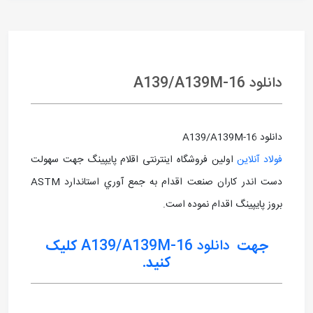
دانلود A139/A139M-16
دانلود A139/A139M-16
فولاد آنلاین
اولین فروشگاه اینترنتی اقلام پایپینگ جهت سهولت
دست اندر کاران صنعت اقدام به جمع آوري استاندارد ASTM
بروز پايپينگ اقدام نموده است.
جهت
دانلود A139/A139M-16
کلیک
کنید.