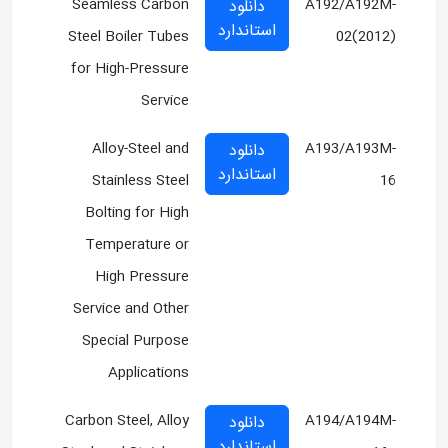
Seamless Carbon
A192/A192M-
دانلود
استاندارد
Steel Boiler Tubes
02(2012)
for High-Pressure
Service
Alloy-Steel and
A193/A193M-
دانلود
استاندارد
Stainless Steel
16
Bolting for High
Temperature or
High Pressure
Service and Other
Special Purpose
Applications
Carbon Steel, Alloy
A194/A194M-
دانلود
استاندارد