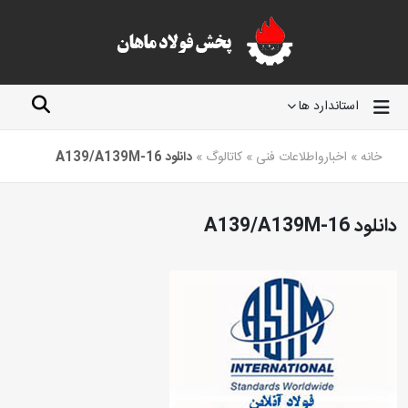
استاندارد ها
خانه
»
اخبارواطلاعات فنی
»
کاتالوگ
»
دانلود A139/A139M-16
دانلود A139/A139M-16