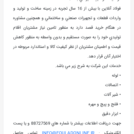
فولاد آنلاین با بيش از 16 سال تجربه در زمينه ساخت و توليد و
واردات قطعات و تجهيزات صنعتي و ساختماني و همچنين مشاوره
در هنگام خريد قصد دارد به منظور تامين نياز مشتريان اقلام
توليدي خود را به صورت مستقيم و بدون واسطه به منظور کاهش
قيمت و اطمينان مشتريان از نظر کيفيت کالا و استاندارد مربوطه در
اختيار آنان قرار دهد.
خدمات اين شرکت به شرح زير مي باشد.
• لوله
• اتصالات
• شير آلات
• فلنج و پيچ و مهره
• ابزار دقيق
جهت دريافت اطلاعات بيشتر با شماره هاي 88727569 و يا پست
الکترونيک :
INFO@FOULADONLINE.IR
تماس حاصل