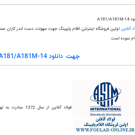
A181/A181M
د آنلاین
ام نموده است.
جهت
دانلود A181/A181M-14
فولاد آنلاین از سا