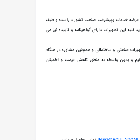
ي در عرضه خدمات وپيشرفت صنعت کشور داراست و طيف
.کليه اين تجهيزات داراي گواهينامه و تاييده نيز مي
ت قطعات و تجهيزات صنعتي و ساختماني و همچنين مشاوره در هنگام
تقيم و بدون واسطه به منظور کاهش قيمت و اطمينان