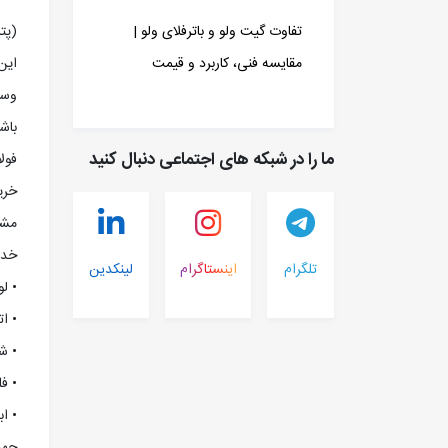
(پت
تفاوت گیت ولو و باترفلای ولو |
اين
مقایسه فنی، کاربرد و قیمت
وسي
باش
ما را در شبکه های اجتماعی دنبال کنید
خري
مشتر
خدم
تلگرام
اینستاگرام
لینکدین
• لو
• ا
• ش
• ف
• اب