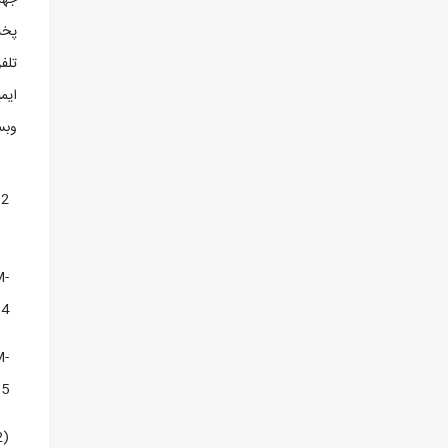
جهت د
پخش
تلف
ايم
وبس
12
M-
14
M-
15
2)