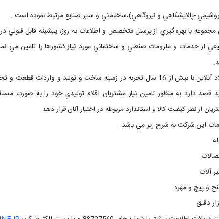
روشيمي -پالايشگاهي و نيروگاهي)،ساختماني و ساير صنايع مرتبط نموده است .
 مجموعه با بهره گيري از پرسنل متخصص و اطلاعات به روز، پيشينه قابل قبول
عي از خدمات و ملزومات صنعتي و ساختماني مورد نياز کشورها را تامين مي نمايد
د.
فولاد آنلاین با بيش از 16 سال تجربه در زمينه ساخت و توليد و واردا
د قصد دارد به منظور تامين نياز مشتريان اقلام توليدي خود را به صورت مس
يان از نظر کيفيت کالا و استاندارد مربوطه در اختيار آنان قرار دهد.
ات اين شرکت به شرح زير مي باشد.
له
تصالات
ير آلات
لنج و پيچ و مهره
زار دقيق