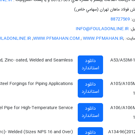
ريافت اطلاعات بيشتر با شماره هاي 88727569 و يا پست الکترونيک :
NE.IR
 فولاد ماهان تهران (سهامي خاص)
ن:
88727569
يل:
INFO@FOULADONLINE.IR
ايت: ;
WWW.PFMAHAN.IR
;
WWW.PFMAHAN.COM
;
LADONLINE.IR
ed, Zinc- oated, Welded and Seamless
A53/A53M-
دانلود
استاندارد
teel Forgings for Piping Applications
A105/A105
دانلود
استاندارد
l Pipe for High-Temperature Service
A106/A106
دانلود
استاندارد
(Arc)- Welded (Sizes NPS 16 and Over)
A134-96(201
دانلود