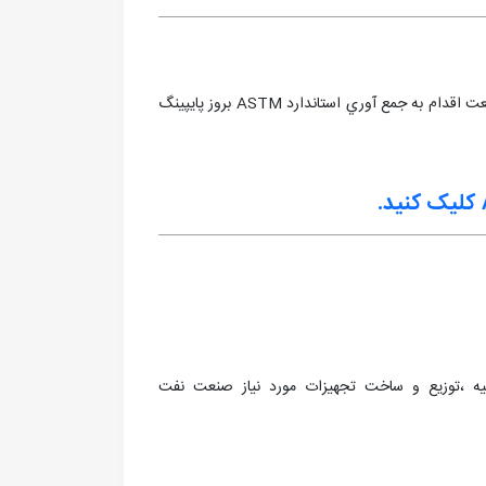
اولین فروشگاه اینترنتی اقلام پایپینگ جهت سهولت دست اندر کاران صنعت اقدام به جمع آوري استاندارد ASTM بروز پايپينگ
کلیک کنید.
ل 1372 مبادرت به تهيه ،توزيع و ساخت تجهيزات مورد نياز صنعت نفت