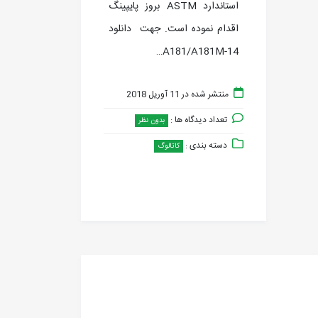
استاندارد ASTM بروز پايپينگ
اقدام نموده است. جهت دانلود
A181/A181M-14…
منتشر شده در 11 آوریل 2018
تعداد دیدگاه ها :
بدون نظر
دسته بندی :
کاتالوگ