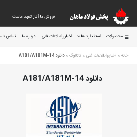
فروش ما آغاز تعهد ماست
محصولات
استاندارد ها
اخبارواطلاعات فنی
درباره ما
تماس با ما
خانه
»
اخبارواطلاعات فنی
»
کاتالوگ
»
دانلود A181/A181M-14
دانلود A181/A181M-14