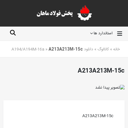
استاندارد ها
خانه
»
کاتالوگ
»
دانلود A194/A194M-16a
A213A213M-15c
»
A213A213M-15c
A213A213M-15c