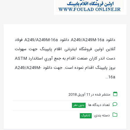
دانلود A249/A249M-16a دانلود A249/A249M-16a فولاد
آنلاین اولین فروشگاه اینترنتی اقلام پایپینگ جهت سهولت
دست اندر کاران صنعت اقدام به جمع آوري استاندارد ASTM
بروز پايپينگ اقدام نموده است. جهت دانلود A249/A249M-
16a…
منتشر شده در 11 آوریل 2018
تعداد دیدگاه ها :
بدون نظر
دسته بندی :
کاتالوگ