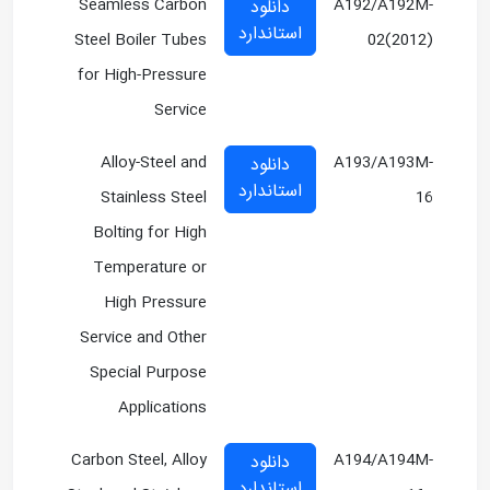
Seamless Carbon
A192/A192M-
دانلود
استاندارد
Steel Boiler Tubes
02(2012)
for High-Pressure
Service
Alloy-Steel and
A193/A193M-
دانلود
استاندارد
Stainless Steel
16
Bolting for High
Temperature or
High Pressure
Service and Other
Special Purpose
Applications
Carbon Steel, Alloy
A194/A194M-
دانلود
استاندارد