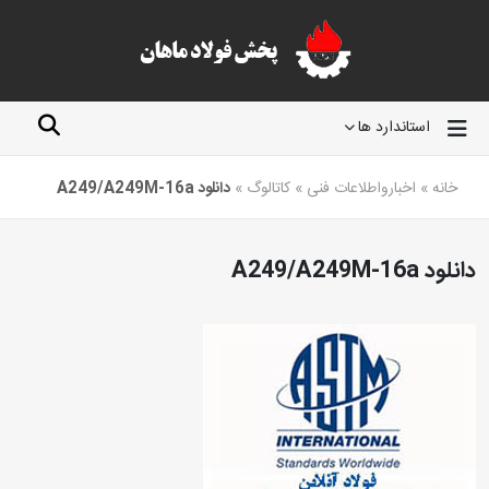
استاندارد ها
خانه
»
اخبارواطلاعات فنی
»
کاتالوگ
»
دانلود A249/A249M-16a
دانلود A249/A249M-16a