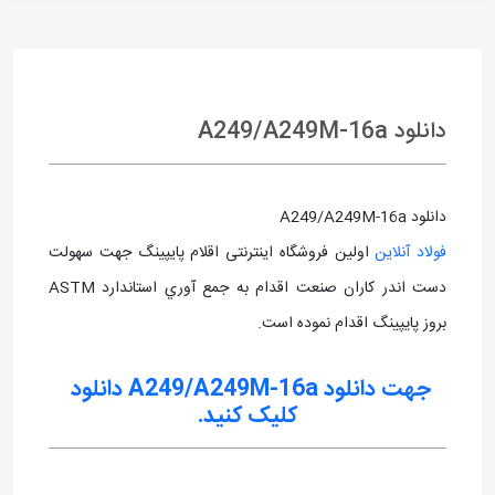
دانلود A249/A249M-16a
دانلود A249/A249M-16a
فولاد آنلاین
اولین فروشگاه اینترنتی اقلام پایپینگ جهت سهولت
دست اندر کاران صنعت اقدام به جمع آوري استاندارد ASTM
بروز پايپينگ اقدام نموده است.
جهت دانلود A249/A249M-16a دانلود
کلیک کنید.