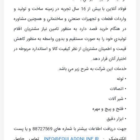
فولاد آنلاین با بيش از 16 سال تجربه در زمينه ساخت و توليد و
واردات قطعات و تجهيزات صنعتي و ساختماني و همچنين مشاوره
در هنگام خريد قصد دارد به منظور تامين نياز مشتريان اقلام
توليدي خود را به صورت مستقيم و بدون واسطه به منظور کاهش
قيمت و اطمينان مشتريان از نظر کيفيت کالا و استاندارد مربوطه در
اختيار آنان قرار دهد.
خدمات اين شرکت به شرح زير مي باشد.
• لوله
• اتصالات
• شير آلات
• فلنج و پيچ و مهره
• ابزار دقيق
جهت دريافت اطلاعات بيشتر با شماره هاي 88727569 و يا پست
الکترونيک :
INFO@FOULADONLINE.IR
تماس حاصل