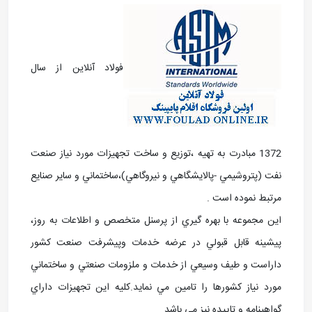
فولاد آنلاین از سال
1372 مبادرت به تهيه ،توزيع و ساخت تجهيزات مورد نياز صنعت
نفت (پتروشيمي -پالايشگاهي و نيروگاهي)،ساختماني و ساير صنايع
مرتبط نموده است .
اين مجموعه با بهره گيري از پرسنل متخصص و اطلاعات به روز،
پيشينه قابل قبولي در عرضه خدمات وپيشرفت صنعت کشور
داراست و طيف وسيعي از خدمات و ملزومات صنعتي و ساختماني
مورد نياز کشورها را تامين مي نمايد.کليه اين تجهيزات داراي
گواهينامه و تاييده نيز مي باشد.