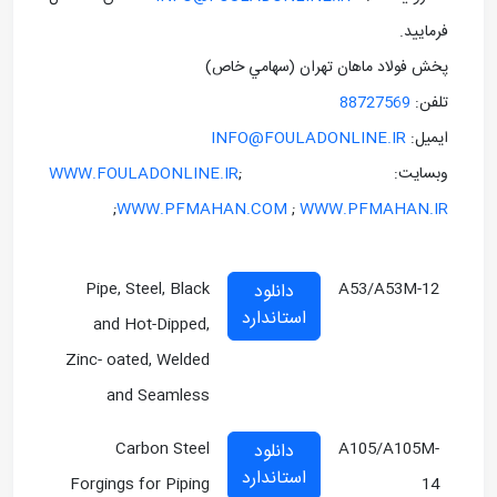
فرماييد.
پخش فولاد ماهان تهران (سهامي خاص)
تلفن:
88727569
ايميل:
INFO@FOULADONLINE.IR
وبسايت: ;
WWW.FOULADONLINE.IR
;
WWW.PFMAHAN.COM
;
WWW.PFMAHAN.IR
Pipe, Steel, Black
A53/A53M-12
دانلود
استاندارد
and Hot-Dipped,
Zinc- oated, Welded
and Seamless
Carbon Steel
A105/A105M-
دانلود
استاندارد
Forgings for Piping
14