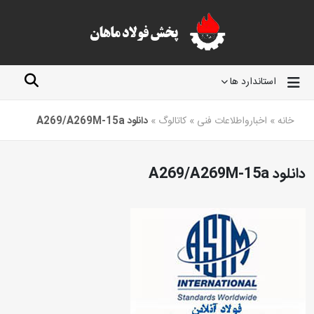
استاندارد ها
خانه
»
اخبارواطلاعات فنی
»
کاتالوگ
»
دانلود A269/A269M-15a
دانلود A269/A269M-15a