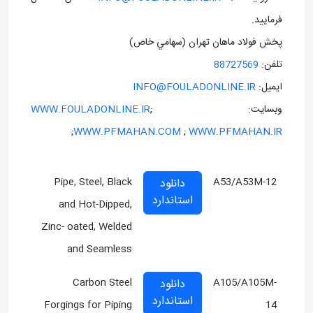
فرماييد.
پخش فولاد ماهان تهران (سهامي خاص)
تلفن:
88727569
ايميل:
INFO@FOULADONLINE.IR
وبسايت: ;
WWW.FOULADONLINE.IR
;
WWW.PFMAHAN.COM
;
WWW.PFMAHAN.IR
Pipe, Steel, Black
A53/A53M-12
دانلود
استاندارد
and Hot-Dipped,
Zinc- oated, Welded
and Seamless
Carbon Steel
A105/A105M-
دانلود
استاندارد
Forgings for Piping
14