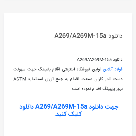
دانلود A269/A269M-15a
دانلود A269/A269M-15a
فولاد آنلاین
اولین فروشگاه اینترنتی اقلام پایپینگ جهت سهولت
دست اندر کاران صنعت اقدام به جمع آوري استاندارد ASTM
بروز پايپينگ اقدام نموده است.
جهت دانلود A269/A269M-15a دانلود
کلیک کنید.