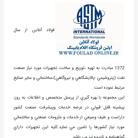
فولاد آنلاین از سال
1372 مبادرت به تهيه ،توزيع و ساخت تجهيزات مورد نياز صنعت
نفت (پتروشيمي -پالايشگاهي و نيروگاهي)،ساختماني و ساير صنايع
مرتبط نموده است .
اين مجموعه با بهره گيري از پرسنل متخصص و اطلاعات به روز،
پيشينه قابل قبولي در عرضه خدمات وپيشرفت صنعت کشور
داراست و طيف وسيعي از خدمات و ملزومات صنعتي و ساختماني
مورد نياز کشورها را تامين مي نمايد.کليه اين تجهيزات داراي
گواهينامه و تاييده نيز مي باشد.