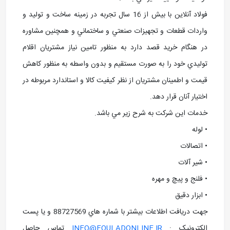
فولاد آنلاین با بيش از 16 سال تجربه در زمينه ساخت و توليد و
واردات قطعات و تجهيزات صنعتي و ساختماني و همچنين مشاوره
در هنگام خريد قصد دارد به منظور تامين نياز مشتريان اقلام
توليدي خود را به صورت مستقيم و بدون واسطه به منظور کاهش
قيمت و اطمينان مشتريان از نظر کيفيت کالا و استاندارد مربوطه در
اختيار آنان قرار دهد.
خدمات اين شرکت به شرح زير مي باشد.
• لوله
• اتصالات
• شير آلات
• فلنج و پيچ و مهره
• ابزار دقيق
جهت دريافت اطلاعات بيشتر با شماره هاي 88727569 و يا پست
الکترونيک :
INFO@FOULADONLINE.IR
تماس حاصل