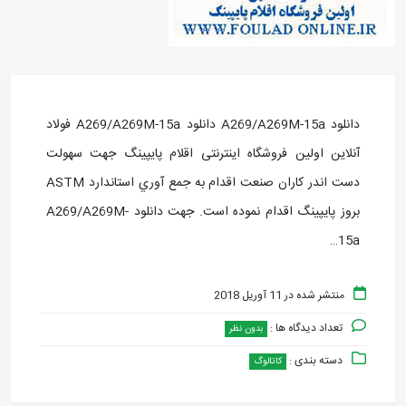
دانلود A269/A269M-15a دانلود A269/A269M-15a فولاد
آنلاین اولین فروشگاه اینترنتی اقلام پایپینگ جهت سهولت
دست اندر کاران صنعت اقدام به جمع آوري استاندارد ASTM
بروز پايپينگ اقدام نموده است. جهت دانلود A269/A269M-
15a…
منتشر شده در 11 آوریل 2018
تعداد دیدگاه ها :
بدون نظر
دسته بندی :
کاتالوگ