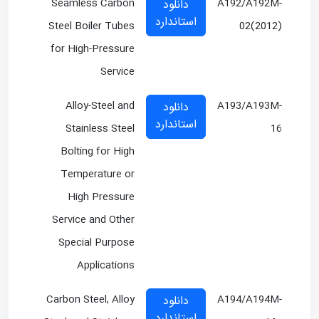
Seamless Carbon
A192/A192M-
دانلود
استاندارد
Steel Boiler Tubes
02(2012)
for High-Pressure
Service
Alloy-Steel and
A193/A193M-
دانلود
استاندارد
Stainless Steel
16
Bolting for High
Temperature or
High Pressure
Service and Other
Special Purpose
Applications
Carbon Steel, Alloy
A194/A194M-
دانلود
استاندارد