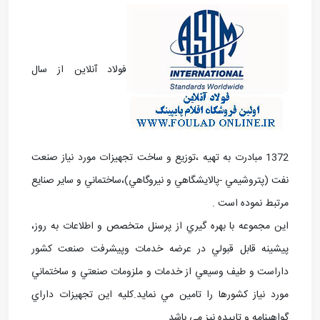
فولاد آنلاین از سال
1372 مبادرت به تهيه ،توزيع و ساخت تجهيزات مورد نياز صنعت
نفت (پتروشيمي -پالايشگاهي و نيروگاهي)،ساختماني و ساير صنايع
مرتبط نموده است .
اين مجموعه با بهره گيري از پرسنل متخصص و اطلاعات به روز،
پيشينه قابل قبولي در عرضه خدمات وپيشرفت صنعت کشور
داراست و طيف وسيعي از خدمات و ملزومات صنعتي و ساختماني
مورد نياز کشورها را تامين مي نمايد.کليه اين تجهيزات داراي
گواهينامه و تاييده نيز مي باشد.