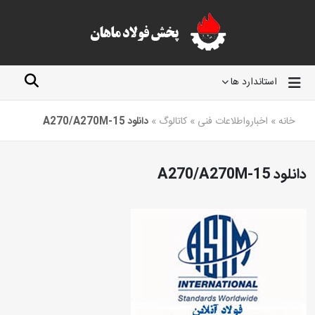
استاندارد ها
خانه
»
اخبارواطلاعات فنی
»
کاتالوگ
»
دانلود A270/A270M-15
دانلود A270/A270M-15