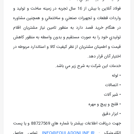
فولاد آنلاین با بيش از 16 سال تجربه در زمينه ساخت و توليد و
واردات قطعات و تجهيزات صنعتي و ساختماني و همچنين مشاوره
در هنگام خريد قصد دارد به منظور تامين نياز مشتريان اقلام
توليدي خود را به صورت مستقيم و بدون واسطه به منظور کاهش
قيمت و اطمينان مشتريان از نظر کيفيت کالا و استاندارد مربوطه در
اختيار آنان قرار دهد.
خدمات اين شرکت به شرح زير مي باشد.
• لوله
• اتصالات
• شير آلات
• فلنج و پيچ و مهره
• ابزار دقيق
جهت دريافت اطلاعات بيشتر با شماره هاي 88727569 و يا پست
الکترونيک :
INFO@FOULADONLINE.IR
تماس حاصل