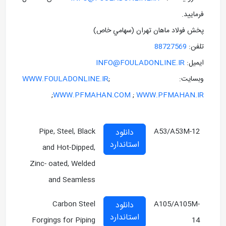
فرماييد.
پخش فولاد ماهان تهران (سهامي خاص)
تلفن:
88727569
ايميل:
INFO@FOULADONLINE.IR
وبسايت: ;
WWW.FOULADONLINE.IR
;
WWW.PFMAHAN.COM
;
WWW.PFMAHAN.IR
Pipe, Steel, Black
A53/A53M-12
دانلود
استاندارد
and Hot-Dipped,
Zinc- oated, Welded
and Seamless
Carbon Steel
A105/A105M-
دانلود
استاندارد
Forgings for Piping
14