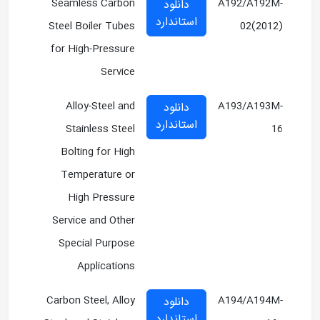
Seamless Carbon
A192/A192M-
دانلود
استاندارد
Steel Boiler Tubes
02(2012)
for High-Pressure
Service
Alloy-Steel and
A193/A193M-
دانلود
استاندارد
Stainless Steel
16
Bolting for High
Temperature or
High Pressure
Service and Other
Special Purpose
Applications
Carbon Steel, Alloy
A194/A194M-
دانلود
استاندارد