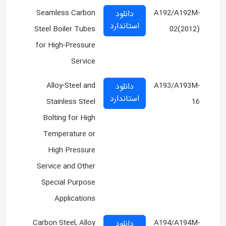
Seamless Carbon
A192/A192M-
دانلود
استاندارد
Steel Boiler Tubes
02(2012)
for High-Pressure
Service
Alloy-Steel and
A193/A193M-
دانلود
استاندارد
Stainless Steel
16
Bolting for High
Temperature or
High Pressure
Service and Other
Special Purpose
Applications
Carbon Steel, Alloy
A194/A194M-
دانلود