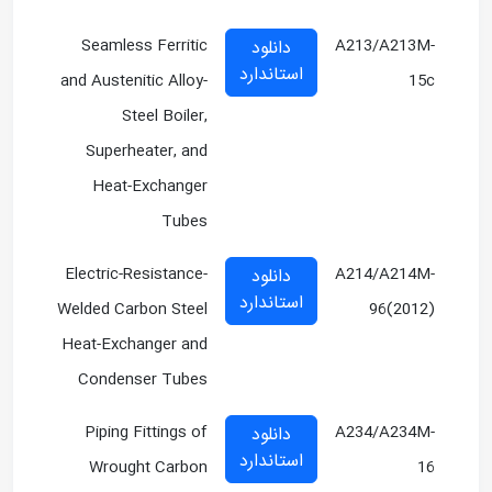
Seamless Ferritic
A213/A213M-
دانلود
استاندارد
and Austenitic Alloy-
15c
Steel Boiler,
Superheater, and
Heat-Exchanger
Tubes
Electric-Resistance-
A214/A214M-
دانلود
استاندارد
Welded Carbon Steel
96(2012)
Heat-Exchanger and
Condenser Tubes
Piping Fittings of
A234/A234M-
دانلود
استاندارد
Wrought Carbon
16