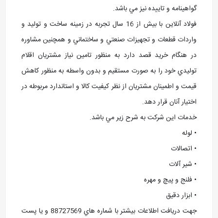
گواهينامه و تاييده نيز مي باشد.
فولاد آنلاین با بيش از 16 سال تجربه در زمينه ساخت و توليد و
واردات قطعات و تجهيزات صنعتي و ساختماني و همچنين مشاوره
در هنگام خريد قصد دارد به منظور تامين نياز مشتريان اقلام
توليدي خود را به صورت مستقيم و بدون واسطه به منظور کاهش
قيمت و اطمينان مشتريان از نظر کيفيت کالا و استاندارد مربوطه در
اختيار آنان قرار دهد.
خدمات اين شرکت به شرح زير مي باشد.
• لوله
• اتصالات
• شير آلات
• فلنج و پيچ و مهره
• ابزار دقيق
جهت دريافت اطلاعات بيشتر با شماره هاي 88727569 و يا پست