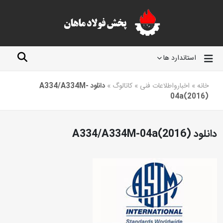
استاندارد ها
خانه
»
اخبارواطلاعات فنی
»
کاتالوگ
»
دانلود A334/A334M-
04a(2016)
دانلود A334/A334M-04a(2016)