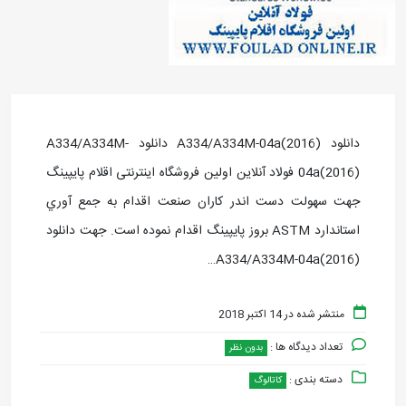
دانلود A334/A334M-04a(2016) دانلود A334/A334M-
04a(2016) فولاد آنلاین اولین فروشگاه اینترنتی اقلام پایپینگ
جهت سهولت دست اندر کاران صنعت اقدام به جمع آوري
استاندارد ASTM بروز پايپينگ اقدام نموده است. جهت دانلود
A334/A334M-04a(2016)…
منتشر شده در 14 اکتبر 2018
تعداد دیدگاه ها :
بدون نظر
دسته بندی :
کاتالوگ