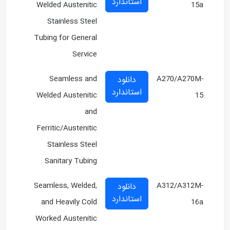
استاندارد
Welded Austenitic
15a
Stainless Steel
Tubing for General
Service
Seamless and
A270/A270M-
دانلود
استاندارد
Welded Austenitic
15
and
Ferritic/Austenitic
Stainless Steel
Sanitary Tubing
Seamless, Welded,
A312/A312M-
دانلود
استاندارد
and Heavily Cold
16a
Worked Austenitic