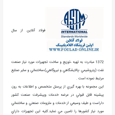
فولاد آنلاین از سال
1372 مبادرت به تهيه ،توزيع و ساخت تجهيزات مورد نياز صنعت
نفت (پتروشيمي -پالايشگاهي و نيروگاهي)،ساختماني و ساير صنايع
مرتبط نموده است .
اين مجموعه با بهره گيري از پرسنل متخصص و اطلاعات به روز،
پيشينه قابل قبولي در عرضه خدمات وپيشرفت صنعت کشور
داراست و طيف وسيعي از خدمات و ملزومات صنعتي و ساختماني
مورد نياز کشورها را تامين مي نمايد.کليه اين تجهيزات داراي