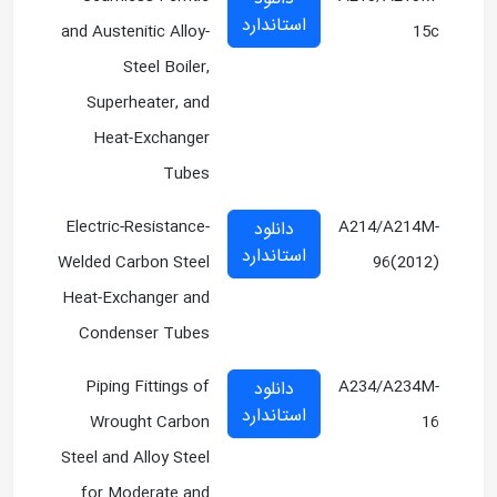
استاندارد
and Austenitic Alloy-
15c
Steel Boiler,
Superheater, and
Heat-Exchanger
Tubes
Electric-Resistance-
A214/A214M-
دانلود
استاندارد
Welded Carbon Steel
96(2012)
Heat-Exchanger and
Condenser Tubes
Piping Fittings of
A234/A234M-
دانلود
استاندارد
Wrought Carbon
16
Steel and Alloy Steel
for Moderate and