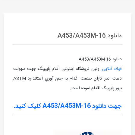
دانلود A453/A453M-16
دانلود A453/A453M-16
فولاد آنلاین
اولین فروشگاه اینترنتی اقلام پایپینگ جهت سهولت
دست اندر کاران صنعت اقدام به جمع آوري استاندارد ASTM
بروز پايپينگ اقدام نموده است.
جهت دانلود A453/A453M-16
کلیک کنید.