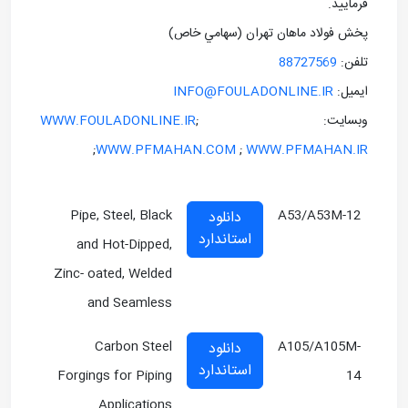
فرماييد.
پخش فولاد ماهان تهران (سهامي خاص)
تلفن:
88727569
ايميل:
INFO@FOULADONLINE.IR
وبسايت: ;
WWW.FOULADONLINE.IR
;
WWW.PFMAHAN.COM
;
WWW.PFMAHAN.IR
Pipe, Steel, Black
A53/A53M-12
دانلود
استاندارد
and Hot-Dipped,
Zinc- oated, Welded
and Seamless
Carbon Steel
A105/A105M-
دانلود
استاندارد
Forgings for Piping
14
Applications