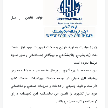
فولاد آنلاین از سال
1372 مبادرت به تهيه ،توزيع و ساخت تجهيزات مورد نياز صنعت
نفت (پتروشيمي -پالايشگاهي و نيروگاهي)،ساختماني و ساير صنايع
مرتبط نموده است .
اين مجموعه با بهره گيري از پرسنل متخصص و اطلاعات به روز،
پيشينه قابل قبولي در عرضه خدمات وپيشرفت صنعت کشور
داراست و طيف وسيعي از خدمات و ملزومات صنعتي و ساختماني
مورد نياز کشورها را تامين مي نمايد.کليه اين تجهيزات داراي
گواهينامه و تاييده نيز مي باشد.