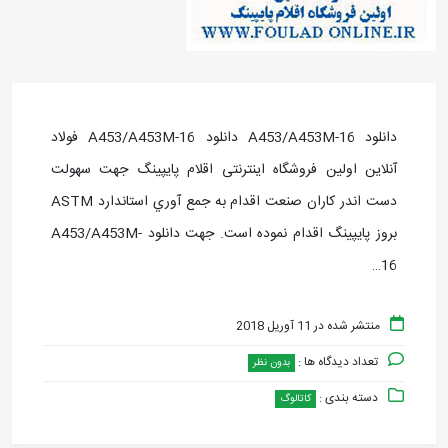
دانلود A453/A453M-16 دانلود A453/A453M-16 فولاد
آنلاین اولین فروشگاه اینترنتی اقلام پایپینگ جهت سهولت
دست اندر کاران صنعت اقدام به جمع آوري استاندارد ASTM
بروز پايپينگ اقدام نموده است. جهت دانلود A453/A453M-
16…
منتشر شده در 11 آوریل 2018
تعداد دیدگاه ها :
بدون نظر
دسته بندی :
کاتالوگ