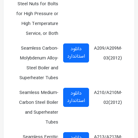
Steel Nuts for Bolts
for High Pressure or
High Temperature
Service, or Both
Seamless Carbon-
A209/A209M-
دانلود
استاندارد
Molybdenum Alloy-
03(2012)
Steel Boiler and
Superheater Tubes
Seamless Medium-
A210/A210M-
دانلود
استاندارد
Carbon Steel Boiler
02(2012)
and Superheater
Tubes
Seamless Ferritic
A213/A213M-
دانلود