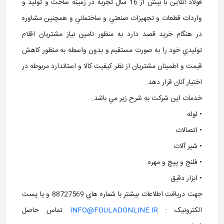
فولاد آنلاین با بيش از 16 سال تجربه در زمينه ساخت و توليد و
واردات قطعات و تجهيزات صنعتي و ساختماني و همچنين مشاوره
در هنگام خريد قصد دارد به منظور تامين نياز مشتريان اقلام
توليدي خود را به صورت مستقيم و بدون واسطه به منظور کاهش
قيمت و اطمينان مشتريان از نظر کيفيت کالا و استاندارد مربوطه در
اختيار آنان قرار دهد.
خدمات اين شرکت به شرح زير مي باشد.
• لوله
• اتصالات
• شير آلات
• فلنج و پيچ و مهره
• ابزار دقيق
جهت دريافت اطلاعات بيشتر با شماره هاي 88727569 و يا پست
الکترونيک :
INFO@FOULADONLINE.IR
تماس حاصل