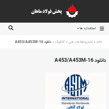
استاندارد ها
خانه
»
اخبارواطلاعات فنی
»
کاتالوگ
»
دانلود A453/A453M-16
دانلود A453/A453M-16