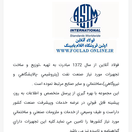
فولاد آنلاین از سال 1372 مبادرت به تهيه ،توزيع و ساخت
تجهيزات مورد نياز صنعت نفت (پتروشيمي -پالايشگاهي و
نيروگاهي)،ساختماني و ساير صنايع مرتبط نموده است .
اين مجموعه با بهره گيري از پرسنل متخصص و اطلاعات به روز،
پيشينه قابل قبولي در عرضه خدمات وپيشرفت صنعت کشور
داراست و طيف وسيعي از خدمات و ملزومات صنعتي و ساختماني
مورد نياز کشورها را تامين مي نمايد.کليه اين تجهيزات داراي
گواهينامه و تاييده نيز مي باشد.