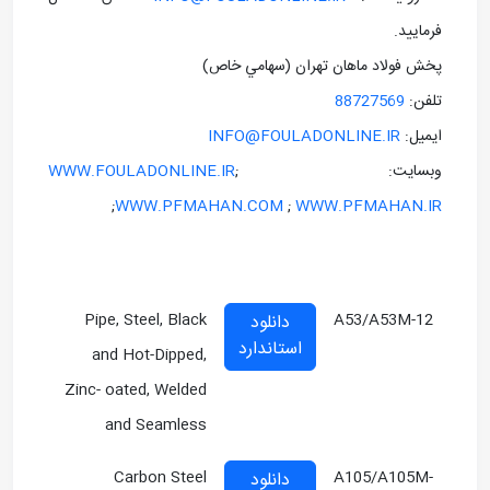
فرماييد.
پخش فولاد ماهان تهران (سهامي خاص)
تلفن:
88727569
ايميل:
INFO@FOULADONLINE.IR
وبسايت: ;
WWW.FOULADONLINE.IR
;
WWW.PFMAHAN.COM
;
WWW.PFMAHAN.IR
Pipe, Steel, Black
A53/A53M-12
دانلود
استاندارد
and Hot-Dipped,
Zinc- oated, Welded
and Seamless
Carbon Steel
A105/A105M-
دانلود