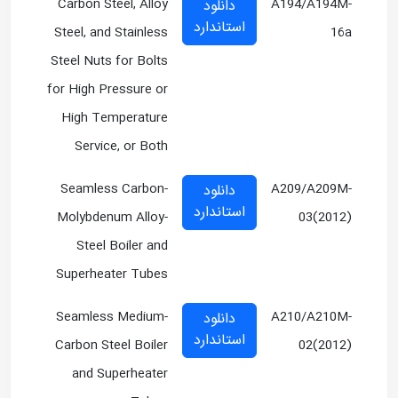
Carbon Steel, Alloy
A194/A194M-
دانلود
استاندارد
Steel, and Stainless
16a
Steel Nuts for Bolts
for High Pressure or
High Temperature
Service, or Both
Seamless Carbon-
A209/A209M-
دانلود
استاندارد
Molybdenum Alloy-
03(2012)
Steel Boiler and
Superheater Tubes
Seamless Medium-
A210/A210M-
دانلود
استاندارد
Carbon Steel Boiler
02(2012)
and Superheater