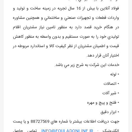
فولاد آنلاین با بيش از 16 سال تجربه در زمينه ساخت و توليد و
واردات قطعات و تجهيزات صنعتي و ساختماني و همچنين مشاوره
در هنگام خريد قصد دارد به منظور تامين نياز مشتريان اقلام
توليدي خود را به صورت مستقيم و بدون واسطه به منظور کاهش
قيمت و اطمينان مشتريان از نظر کيفيت کالا و استاندارد مربوطه در
اختيار آنان قرار دهد.
خدمات اين شرکت به شرح زير مي باشد.
• لوله
• اتصالات
• شير آلات
• فلنج و پيچ و مهره
• ابزار دقيق
جهت دريافت اطلاعات بيشتر با شماره هاي 88727569 و يا پست
الکترونيک :
INFO@FOULADONLINE.IR
تماس حاصل