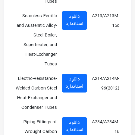
Tubes
Seamless Ferritic
A213/A213M-
دانلود
استاندارد
and Austenitic Alloy-
15c
Steel Boiler,
Superheater, and
Heat-Exchanger
Tubes
Electric-Resistance-
A214/A214M-
دانلود
استاندارد
Welded Carbon Steel
96(2012)
Heat-Exchanger and
Condenser Tubes
Piping Fittings of
A234/A234M-
دانلود
استاندارد
Wrought Carbon
16