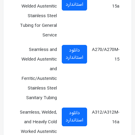
استاندارد
Welded Austenitic
15a
Stainless Steel
Tubing for General
Service
Seamless and
A270/A270M-
دانلود
استاندارد
Welded Austenitic
15
and
Ferritic/Austenitic
Stainless Steel
Sanitary Tubing
Seamless, Welded,
A312/A312M-
دانلود
استاندارد
and Heavily Cold
16a
Worked Austenitic