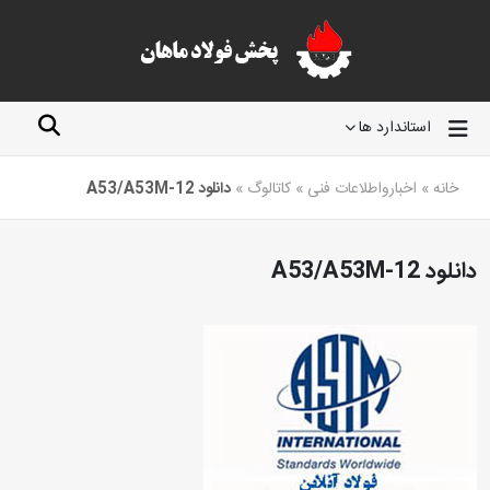
استاندارد ها
خانه
»
اخبارواطلاعات فنی
»
کاتالوگ
»
دانلود A53/A53M-12
دانلود A53/A53M-12