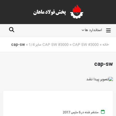
استاندارد ها
خانه
»
CAP SW #3000 سایز 1/4
»
CAP SW #3000
»
cap-sw
cap-sw
منتشر شده در 6 مارس 2017