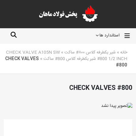
استاندارد ها
خانه
»
شیر یکطرفه کلاس ۸۰۰# ساکت
»
CHECK VALVE A105N SW
#800 1/2 INCH شیر یکطرفه کلاس 800# ساکت
»
CHECK VALVES
#800
CHECK VALVES #800