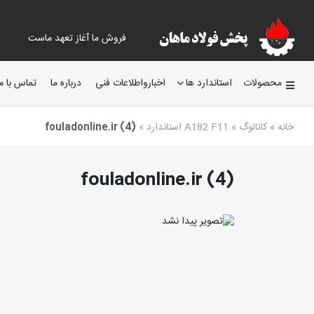
فروش ما آغاز تعهد ماست
محصولات
استاندارد ها
اخبارواطلاعات فنی
درباره ما
تماس با ما
خانه
»
کاتالوگ
»
A182 F11 استاندارد
»
fouladonline.ir (4)
fouladonline.ir (4)