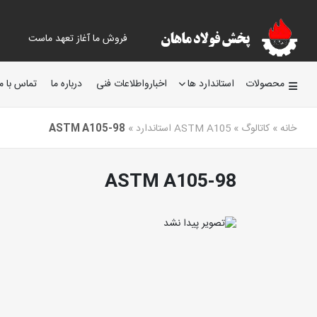
فروش ما آغاز تعهد ماست
محصولات
استاندارد ها
اخبارواطلاعات فنی
درباره ما
تماس با ما
خانه
»
کاتالوگ
»
ASTM A105 استاندارد
»
ASTM A105-98
ASTM A105-98