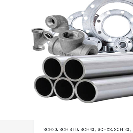
۴/۱ الی “۵۶ بوده و دارای کلاس کاری SCH20, SCH STD, SCH40 , SCHXS, SCH 80 , SCH160, SCH