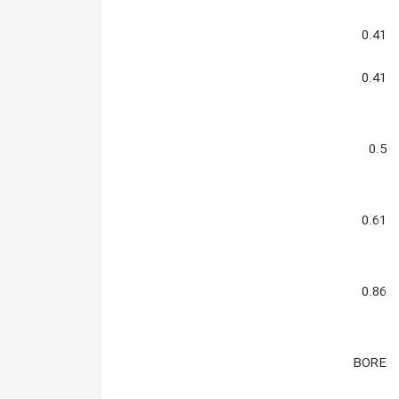
0.41
0.41
0.5
0.61
0.86
BORE