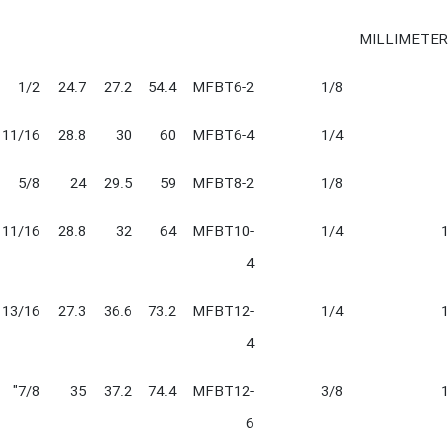
MILLIMETE
1/2
24.7
27.2
54.4
MFBT6-2
1/8
11/16
28.8
30
60
MFBT6-4
1/4
5/8
24
29.5
59
MFBT8-2
1/8
11/16
28.8
32
64
MFBT10-
1/4
4
13/16
27.3
36.6
73.2
MFBT12-
1/4
4
7/8"
35
37.2
74.4
MFBT12-
3/8
6