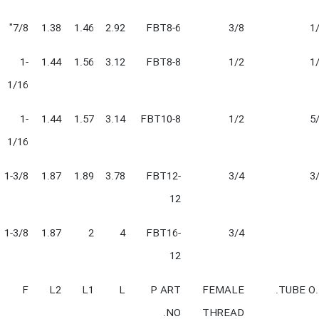
7/8"
1.38
1.46
2.92
FBT8-6
3/8
1
1-
1.44
1.56
3.12
FBT8-8
1/2
1
1/16
1-
1.44
1.57
3.14
FBT10-8
1/2
5
1/16
1-3/8
1.87
1.89
3.78
FBT12-
3/4
3
12
1-3/8
1.87
2
4
FBT16-
3/4
12
F
L2
L1
L
P ART
FEMALE
TUBE O.
NO.
THREAD