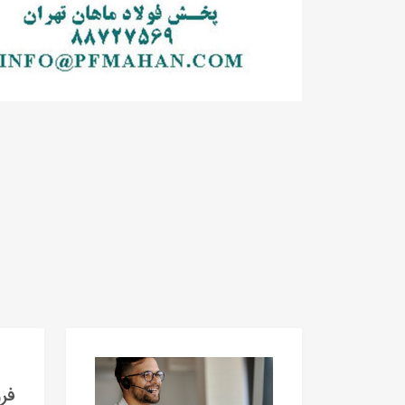
فروش  TEE