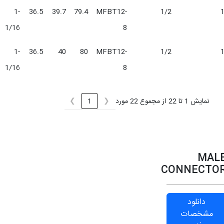
1-
36.5
39.7
79.4
MFBT12-
1/2
1/16
8
1-
36.5
40
80
MFBT12-
1/2
1/16
8
نمایش 1 تا 22 از مجموع 22 مورد
❯
1
❮
MAL
CONNECTO
دانلود
مشخصات